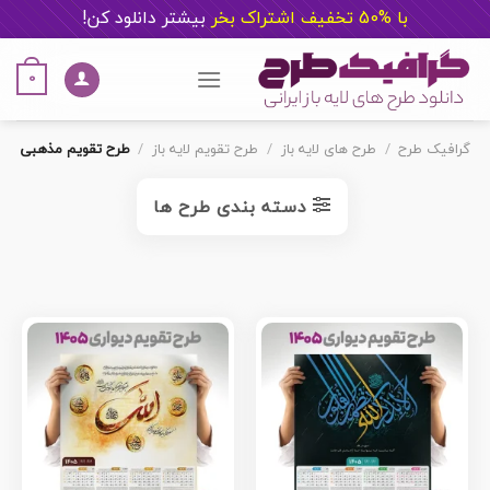
با %50 تخفیف اشتراک بخر
ب
یشتر دانلود کن!
Ski
t
0
conten
گرافیک طرح
/
طرح های لایه باز
/
طرح تقویم لایه باز
/
طرح تقویم مذهبی
دسته بندی طرح ها