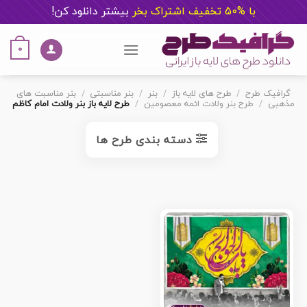
با %50 تخفیف اشتراک بخر
ب
یشتر دانلود کن!
Ski
t
0
conten
گرافیک طرح
/
طرح های لایه باز
/
بنر
/
بنر مناسبتی
/
بنر مناسبت های
مذهبی
/
طرح بنر ولادت ائمه معصومین
/
طرح لایه باز بنر ولادت امام کاظم
دسته بندی طرح ها