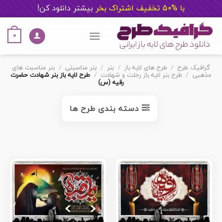
با %50 تخفیف اشتراک بخر
ب
یشتر دانلود کن!
Ski
t
0
conten
گرافیک طرح
/
طرح های لایه باز
/
بنر
/
بنر مناسبتی
/
بنر مناسبت های
مذهبی
/
طرح بنر لایه باز رحلت و شهادت
/
طرح لایه باز بنر شهادت حضرت
رقیه (س)
دسته بندی طرح ها