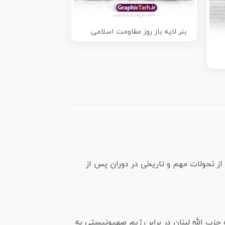
بنر لایه باز روز مقاومت اسلامی
 از تحولات مهم و تاریخی در دوران پس از
​ که بر اساس مصوبه شورای عالی انقلاب فرهنگی، بیست وسوم مرداد ماه، سالگرد مقاومت 33 روزه حزب الله لبنان در برابر رژیم صهیونیستی به