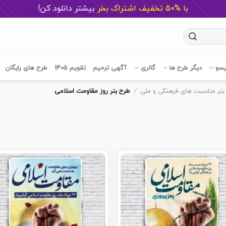
با %50 تخفیف اشتراک بخر
ب
یشتر دانلود کن!
یسو
دیگر طرح ها
گالری
آگهی ترحیم
تقویم 1405
طرح های رایگان
بنر مناسبت های فرهنگی و ملی
/
طرح بنر روز مقاومت اسلامی