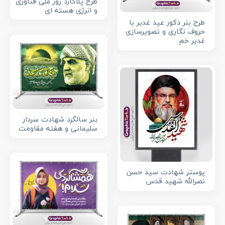
طرح پلاکارد روز ملی فناوری
و انرژی هسته ای
طرح بنر دکور عید غدیر با
حروف نگاری و تصویرسازی
غدیر خم
بنر سالگرد شهادت سردار
سلیمانی و هفته مقاومت
پوستر شهادت سید حسن
نصرالله شهید قدس