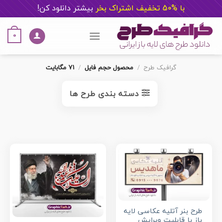
با %50 تخفیف اشتراک بخر
ب
یشتر دانلود کن!
Ski
t
0
conten
گرافیک طرح
/
محصول حجم فایل
/
71 مگابایت
دسته بندی طرح ها
طرح بنر آتلیه عکاسی لایه
باز با قابلیت ویرایش