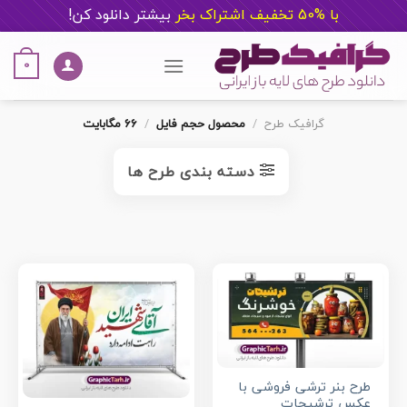
با %50 تخفیف اشتراک بخر
ب
یشتر دانلود کن!
Ski
t
0
conten
گرافیک طرح
/
محصول حجم فایل
/
66 مگابایت
دسته بندی طرح ها
طرح بنر ترشی فروشی با
عکس ترشیجات