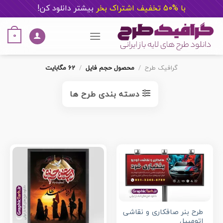
با %50 تخفیف اشتراک بخر
ب
یشتر دانلود کن!
Ski
t
0
conten
گرافیک طرح
/
محصول حجم فایل
/
62 مگابایت
دسته بندی طرح ها
طرح بنر صافکاری و نقاشی
اتومبیل