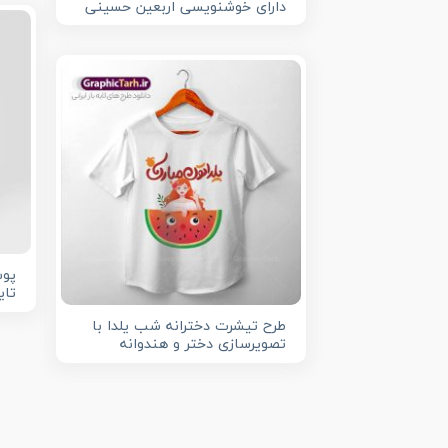
دارای خوشنویسی اربعین حسینی
پوس
تای
طرح تیشرت دخترانه شب یلدا با
تصویرسازی دختر و هندوانه