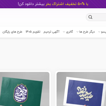
با %50 تخفیف اشتراک بخر
ب
یشتر دانلود کن!
یسو
دیگر طرح ها
گالری
آگهی ترحیم
تقویم 1405
طرح های رایگان