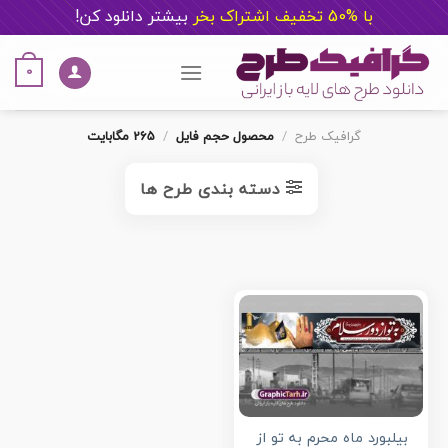
با %50 تخفیف اشتراک بخر
ب
یشتر دانلود کن!
Ski
t
0
conten
گرافیک طرح
/
محصول حجم فایل
/
265 مگابایت
دسته بندی طرح ها
بیلبورد ماه محرم به تو از