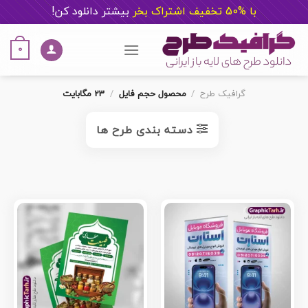
با %50 تخفیف اشتراک بخر
ب
یشتر دانلود کن!
Ski
t
0
conten
گرافیک طرح
/
محصول حجم فایل
/
23 مگابایت
دسته بندی طرح ها