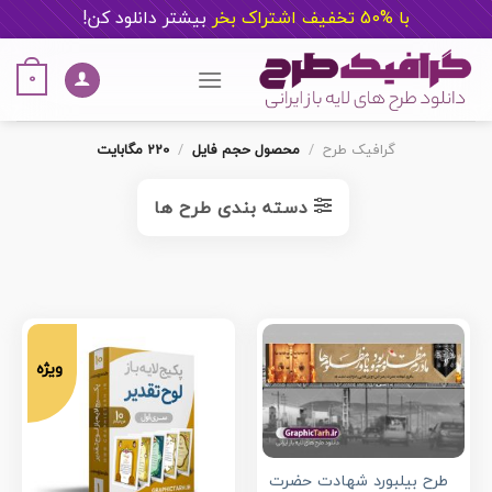
با %50 تخفیف اشتراک بخر
ب
یشتر دانلود کن!
Ski
t
0
conten
گرافیک طرح
/
محصول حجم فایل
/
220 مگابایت
دسته بندی طرح ها
ویژه
طرح بیلبورد شهادت حضرت