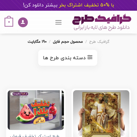
با %50 تخفیف اشتراک بخر
ب
یشتر دانلود کن!
Ski
t
0
conten
گرافیک طرح
/
محصول حجم فایل
/
190 مگابایت
دسته بندی طرح ها
طرح استیکر تخفیف فروش