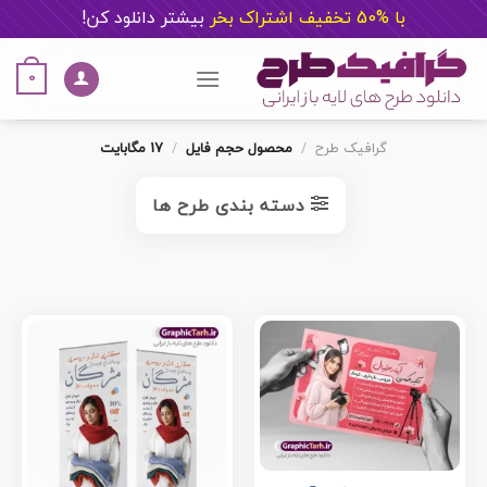
با %50 تخفیف اشتراک بخر
ب
یشتر دانلود کن!
Ski
t
0
conten
گرافیک طرح
/
محصول حجم فایل
/
17 مگابایت
دسته بندی طرح ها