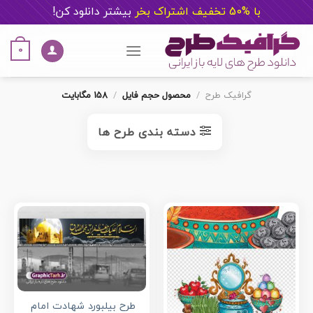
با %50 تخفیف اشتراک بخر
ب
یشتر دانلود کن!
Ski
t
0
conten
گرافیک طرح
/
محصول حجم فایل
/
158 مگابایت
دسته بندی طرح ها
طرح بیلبورد شهادت امام