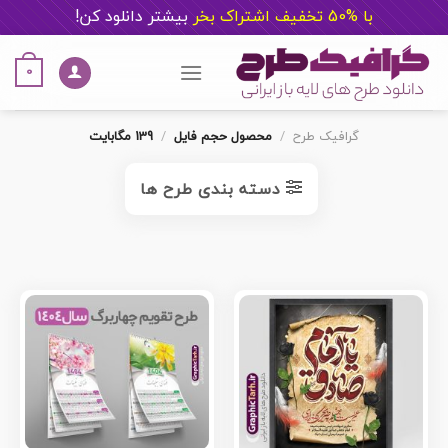
با %50 تخفیف اشتراک بخر
ب
یشتر دانلود کن!
Ski
t
0
conten
گرافیک طرح
/
محصول حجم فایل
/
139 مگابایت
دسته بندی طرح ها