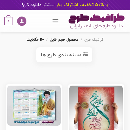
با %50 تخفیف اشتراک بخر
ب
یشتر دانلود کن!
Ski
t
0
conten
گرافیک طرح
/
محصول حجم فایل
/
110 مگابایت
دسته بندی طرح ها