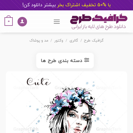
با %50 تخفیف اشتراک بخر
ب
یشتر دانلود کن!
Ski
t
0
conten
گرافیک طرح
/
گالری
/
وکتور
/
مد و پوشاک
دسته بندی طرح ها