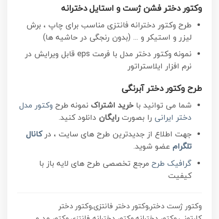
وکتور دختر فشن ژست و استایل دخترانه
طرح وکتور دخترانه فانتزی مناسب برای چاپ ، برش
لیزر و استیکر و … (بدون رنجگی در حاشیه ها)
نمونه وکتور دختر مدل با فرمت eps قابل ویرایش در
نرم افزار ایلاستراتور
طرح وکتور دختر آبرنگی
شما می توانید با
خرید اشتراک
نمونه طرح
وکتور مدل
دختر ایرانی
را بصورت
رایگان
دانلود کنید.
جهت اطلاع از جدیدترین طرح های سایت ، در
کانال
تلگرام
عضو شوید.
گرافیک طرح
مرجع تخصصی طرح های لایه باز با
کیفیت
وکتور ژست دختر,وکتور دختر فانتزی,وکتور دختر
کارتونی,وکتور دخترانه,وکتور دخترانه فانتزی,وکتور مد و