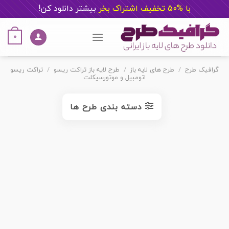
با %50 تخفیف اشتراک بخر
ب
یشتر دانلود کن!
Ski
t
0
conten
گرافیک طرح
/
طرح های لایه باز
/
طرح لایه باز تراکت ریسو
/
تراکت ریسو
اتومبیل و موتورسیکلت
دسته بندی طرح ها