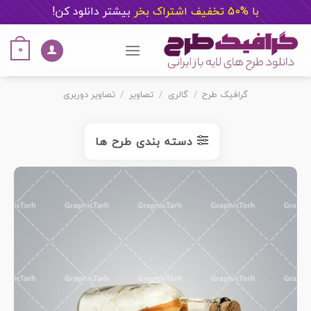
با %50 تخفیف اشتراک بخر
ب
یشتر دانلود کن!
Ski
t
0
conten
گرافیک طرح
/
گالری
/
تصاویر
/
تصاویر دوربری
دسته بندی طرح ها