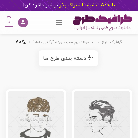
با %50 تخفیف اشتراک بخر
ب
یشتر دانلود کن!
Ski
t
0
conten
گرافیک طرح
/
محصولات برچسب خورده “وکتور داماد”
/
برگه 4
دسته بندی طرح ها