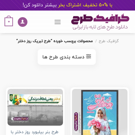
با %50 تخفیف اشتراک بخر
ب
یشتر دانلود کن!
Ski
t
0
conten
گرافیک طرح
/
محصولات برچسب خورده “طرح تبریک روز دختر”
دسته بندی طرح ها
طرح بنر بیلبورد روز دختر با