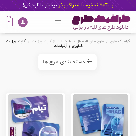
با %50 تخفیف اشتراک بخر
ب
یشتر دانلود کن!
Ski
t
0
conten
گرافیک طرح
/
طرح های لایه باز
/
طرح لایه باز کارت ویزیت
/
کارت ویزیت
فناوری و ارتباطات
دسته بندی طرح ها